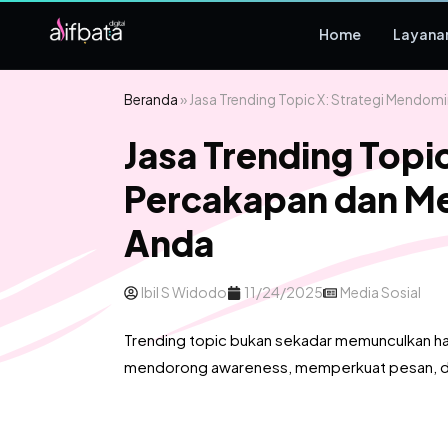
Home
Layana
Beranda
»
Jasa Trending Topic X: Strategi Mendom
Jasa Trending Topi
Percakapan dan Me
Anda
Ibil S Widodo
11/24/2025
Media Sosial
Trending topic bukan sekadar memunculkan ha
mendorong awareness, memperkuat pesan, d