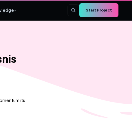
wledge
Start Project
nis
Momentum itu