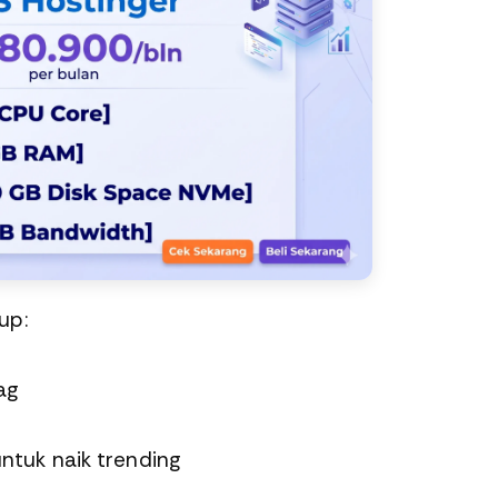
up:
ag
untuk naik trending