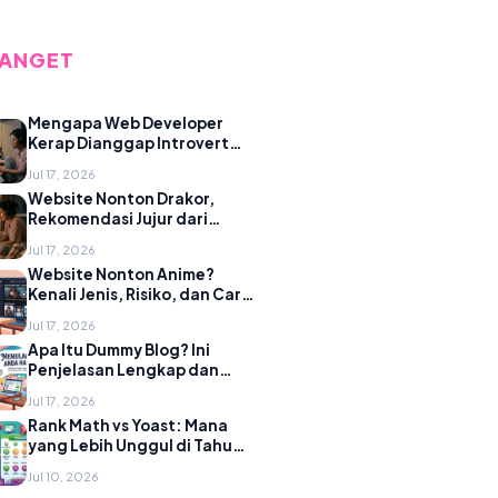
ANGET
Mengapa Web Developer
Kerap Dianggap Introvert
dan Lebih Mencintai
Jul 17, 2026
Laptopnya
Website Nonton Drakor,
Rekomendasi Jujur dari
Developer yang Juga
Jul 17, 2026
Penikmat Drama Korea
Website Nonton Anime?
Kenali Jenis, Risiko, dan Cara
Amannya
Jul 17, 2026
Apa Itu Dummy Blog? Ini
Penjelasan Lengkap dan
Contoh Nyatanya
Jul 17, 2026
Rank Math vs Yoast: Mana
yang Lebih Unggul di Tahun
2026?
Jul 10, 2026