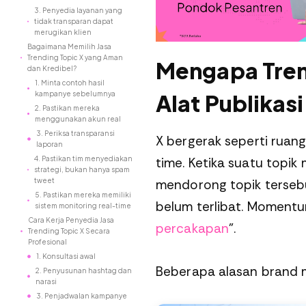
3. Penyedia layanan yang
tidak transparan dapat
merugikan klien
Bagaimana Memilih Jasa
Trending Topic X yang Aman
Mengapa Tren
dan Kredibel?
1. Minta contoh hasil
kampanye sebelumnya
Alat Publikas
2. Pastikan mereka
menggunakan akun real
3. Periksa transparansi
X bergerak seperti ruang 
laporan
4. Pastikan tim menyediakan
time. Ketika suatu topik
strategi, bukan hanya spam
tweet
mendorong topik tersebu
5. Pastikan mereka memiliki
belum terlibat. Momentu
sistem monitoring real-time
Cara Kerja Penyedia Jasa
percakapan
”.
Trending Topic X Secara
Profesional
1. Konsultasi awal
Beberapa alasan brand m
2. Penyusunan hashtag dan
narasi
3. Penjadwalan kampanye