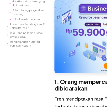
4. Aktivasi akun-akun yang
ikut berkicau
5. Monitoring pergerakan
trending
6. Evaluasi dan laporan
Apakah Jasa Trending Topic X
Selalu Berhasil?
Jasa Trending Topic X Cocok
untuk Siapa?
Trending Adalah Strategi
Publikasi Modern
1. Orang mempercay
dibicarakan
Tren menciptakan rasa 
tertentu karena khawatir