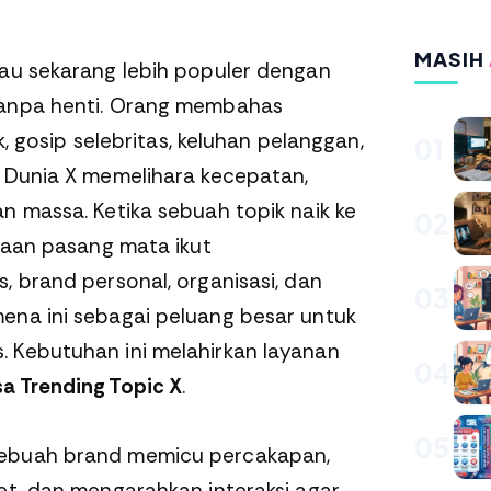
MASIH
tau sekarang lebih populer dengan
tanpa henti. Orang membahas
ik, gosip selebritas, keluhan pelanggan,
01
. Dunia X memelihara kecepatan,
n massa. Ketika sebuah topik naik ke
02
utaan pasang mata ikut
, brand personal, organisasi, dan
03
ena ini sebagai peluang besar untuk
 Kebutuhan ini melahirkan layanan
04
a Trending Topic X
.
05
sebuah brand memicu percakapan,
et, dan mengarahkan interaksi agar