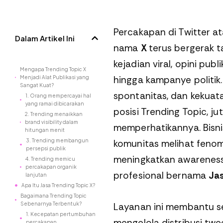
Percakapan di Twitter a
Dalam Artikel Ini
nama
X
terus bergerak 
kejadian viral, opini publ
Mengapa Trending Topic X
hingga kampanye politik
Menjadi Alat Publikasi yang
Sangat Kuat?
spontanitas, dan kekuata
1. Orang mempercayai hal
yang ramai dibicarakan
posisi Trending Topic, j
2. Trending menaikkan
brand visibility dalam
memperhatikannya. Bisnis
hitungan menit
3. Trending membangun
komunitas melihat fenom
persepsi publik
meningkatkan awareness.
4. Trending memicu
percakapan organik
profesional bernama
Jas
lanjutan
Apa Itu Jasa Trending Topic X?
Bagaimana Trending Topic
Sebenarnya Terbentuk?
Layanan ini membantu 
1. Kecepatan pertumbuhan
mengelola distribusi twe
percakapan