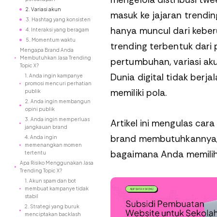
2. Variasi akun
masuk ke jajaran trendi
3. Hashtag yang konsisten
hanya muncul dari keber
4. Interaksi yang beragam
5. Momentum waktu
trending terbentuk dari
Mengapa Brand Anda
Membutuhkan Jasa Trending
pertumbuhan, variasi aku
Topic X?
Dunia digital tidak berja
1. Anda ingin kampanye
promosi mencuri perhatian
memiliki pola.
publik
2. Anda ingin membangun
opini publik
3. Anda ingin memperluas
Artikel ini mengulas cara
jangkauan brand
brand membutuhkannya, 
4. Anda ingin
memenangkan momen
bagaimana Anda memilih
tertentu
Apa Risiko Menggunakan Jasa
Trending Topic X?
1. Akun spam dan bot
membuat kampanye tidak
stabil
2. Strategi yang buruk
menciptakan backlash