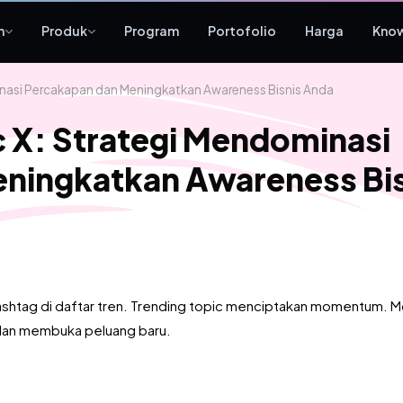
n
Produk
Program
Portofolio
Harga
Kno
inasi Percakapan dan Meningkatkan Awareness Bisnis Anda
c X: Strategi Mendominasi
ningkatkan Awareness Bis
shtag di daftar tren. Trending topic menciptakan momentum. 
an membuka peluang baru.