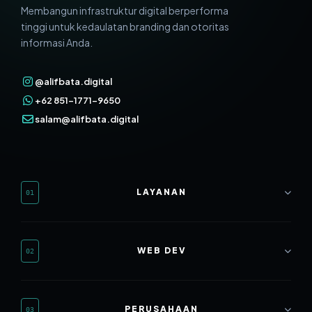
Membangun infrastruktur digital berperforma
tinggi untuk kedaulatan branding dan otoritas
informasi Anda.
@alifbata.digital
+62 851-1771-9650
salam@alifbata.digital
LAYANAN
01
Web Development
WEB DEV
02
SEO Mastery
Branding & Design
Website Rumah Sakit
PERUSAHAAN
03