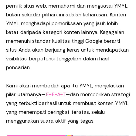
pemilik situs web, memahami dan menguasai YMYL
bukan sekadar pilihan, ini adalah keharusan. Konten
YMYL menghadapi pemeriksaan yang jauh lebih
ketat daripada kategori konten lainnya. Kegagalan
memenuhi standar kualitas tinggi Google berarti
situs Anda akan berjuang keras untuk mendapatkan
visibilitas, berpotensi tenggelam dalam hasil
pencarian.
Kami akan membedah apa itu YMYL, menjelaskan
pilar utamanya—
E-E-A-T
—dan memberikan strategi
yang terbukti berhasil untuk membuat konten YMYL
yang menempati peringkat teratas, selalu
menggunakan suara aktif yang tegas.