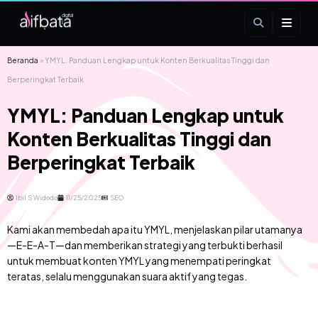
Beranda
»
YMYL: Panduan Lengkap untuk Konten Berkualitas Tinggi dan
Berperingkat Terbaik
YMYL: Panduan Lengkap untuk
Konten Berkualitas Tinggi dan
Berperingkat Terbaik
Ibil S Widodo
11/25/2025
SEO
Kami akan membedah apa itu YMYL, menjelaskan pilar utamanya
—E-E-A-T—dan memberikan strategi yang terbukti berhasil
untuk membuat konten YMYL yang menempati peringkat
teratas, selalu menggunakan suara aktif yang tegas.