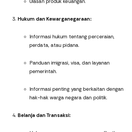
Ulasan produk keuangan.
Hukum dan Kewarganegaraan:
Informasi hukum tentang perceraian,
perdata, atau pidana.
Panduan imigrasi, visa, dan layanan
pemerintah.
Informasi penting yang berkaitan dengan
hak-hak warga negara dan politik.
Belanja dan Transaksi: