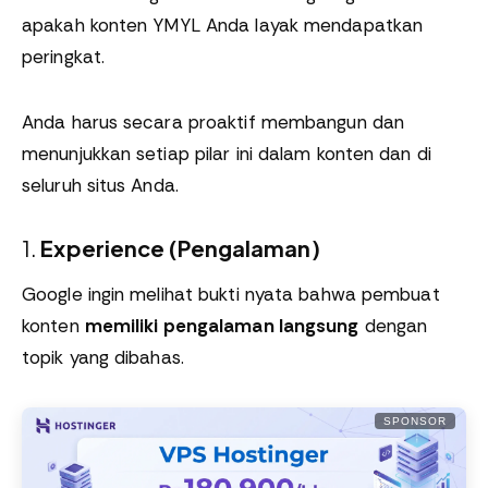
apakah konten YMYL Anda layak mendapatkan
peringkat.
Anda harus secara proaktif membangun dan
menunjukkan setiap pilar ini dalam konten dan di
seluruh situs Anda.
1.
Experience (Pengalaman)
Google ingin melihat bukti nyata bahwa pembuat
konten
memiliki pengalaman langsung
dengan
topik yang dibahas.
SPONSOR