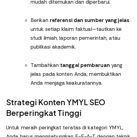
mudah ditemukan dan diperbarui.
Berikan
referensi dan sumber yang jelas
untuk setiap klaim faktual—tautkan ke
studi ilmiah, laporan pemerintah, atau
publikasi akademik.
Tambahkan
tanggal pembaruan
yang
jelas pada konten Anda, membuktikan
Anda menjaga keakuratannya.
Strategi Konten YMYL SEO
Berperingkat Tinggi
Untuk meraih peringkat teratas di kategori YMYL,
Anda harus menggabungkan E-E-A-T dengan teknik