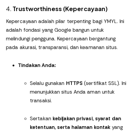
4.
Trustworthiness (Kepercayaan)
Kepercayaan adalah pilar terpenting bagi YMYL. Ini
adalah fondasi yang Google bangun untuk
melindungi pengguna. Kepercayaan bergantung
pada akurasi, transparansi, dan keamanan situs.
Tindakan Anda:
Selalu gunakan
HTTPS
(sertifikat SSL). Ini
menunjukkan situs Anda aman untuk
transaksi.
Sertakan
kebijakan privasi, syarat dan
ketentuan, serta halaman kontak
yang