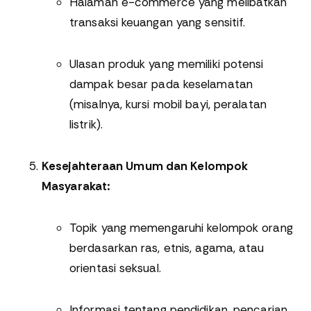
Halaman e-commerce yang melibatkan
transaksi keuangan yang sensitif.
Ulasan produk yang memiliki potensi
dampak besar pada keselamatan
(misalnya, kursi mobil bayi, peralatan
listrik).
Kesejahteraan Umum dan Kelompok
Masyarakat:
Topik yang memengaruhi kelompok orang
berdasarkan ras, etnis, agama, atau
orientasi seksual.
Informasi tentang pendidikan, pencarian