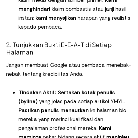
menghindari
klaim bombastis atau janji hasil
instan;
kami menyajikan
harapan yang realistis
kepada pembaca.
2. Tunjukkan Bukti E-E-A-T di Setiap
Halaman
Jangan membuat Google atau pembaca menebak-
nebak tentang kredibilitas Anda.
Tindakan Aktif:
Sertakan kotak penulis
(byline)
yang jelas pada setiap artikel YMYL.
Pastikan penulis menautkan
ke halaman bio
mereka yang merinci kualifikasi dan
pengalaman profesional mereka.
Kami
meminta
pakar bidang secara aktif
meninjau