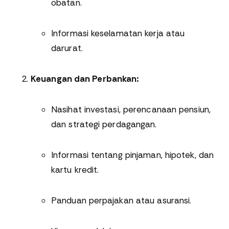
obatan.
Informasi keselamatan kerja atau
darurat.
Keuangan dan Perbankan:
Nasihat investasi, perencanaan pensiun,
dan strategi perdagangan.
Informasi tentang pinjaman, hipotek, dan
kartu kredit.
Panduan perpajakan atau asuransi.