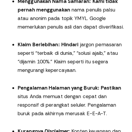
Menggunakan Nama Samaran:
Kami tidak
pernah menggunakan
nama penulis palsu
atau anonim pada topik YMYL. Google
memerlukan penulis asli dan dapat diverifikasi.
Klaim Berlebihan:
Hindari
jargon pemasaran
seperti “terbaik di dunia,” “solusi ajaib,” atau
“dijamin 100%.” Klaim seperti itu segera
mengurangi kepercayaan.
Pengalaman Halaman yang Buruk:
Pastikan
situs Anda memuat dengan cepat dan
responsif di perangkat seluler. Pengalaman
buruk pada akhirnya merusak E-E-A-T.
Kurangnya
Disclaimer
:
Konten keuangan dan