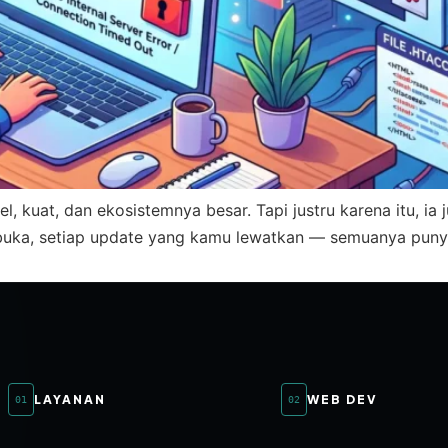
l, kuat, dan ekosistemnya besar. Tapi justru karena itu, ia 
buka, setiap update yang kamu lewatkan — semuanya puny
LAYANAN
WEB DEV
01
02