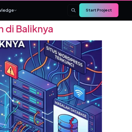
wledge
Start Project
 di Baliknya