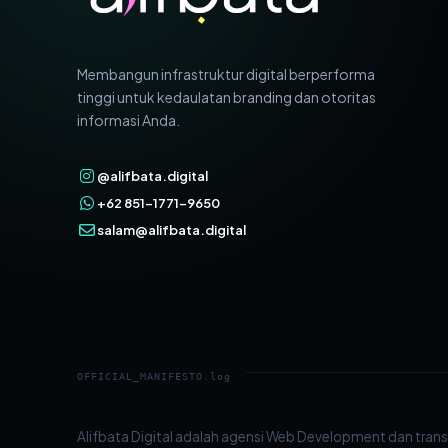
Membangun infrastruktur digital berperforma
tinggi untuk kedaulatan branding dan otoritas
informasi Anda.
@alifbata.digital
+62 851-1771-9650
salam@alifbata.digital
OFFICIAL_MANIFESTO.log
Alifbata Digital adalah agensi Web Development dan trans