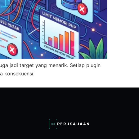
juga jadi target yang menarik. Setiap plugin
a konsekuensi.
PERUSAHAAN
03