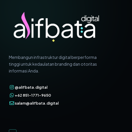
Membangun infrastruktur digital berperforma
tinggi untuk kedaulatan branding dan otoritas
informasi Anda.
@alifbata.digital
+62 851-1771-9650
salam@alifbata.digital