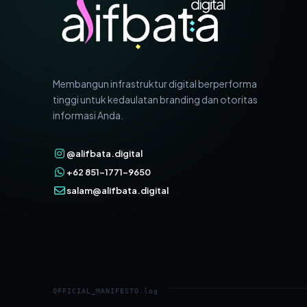
Membangun infrastruktur digital berperforma
tinggi untuk kedaulatan branding dan otoritas
informasi Anda.
@alifbata.digital
+62 851-1771-9650
salam@alifbata.digital
OFFICIAL_MANIFESTO.log