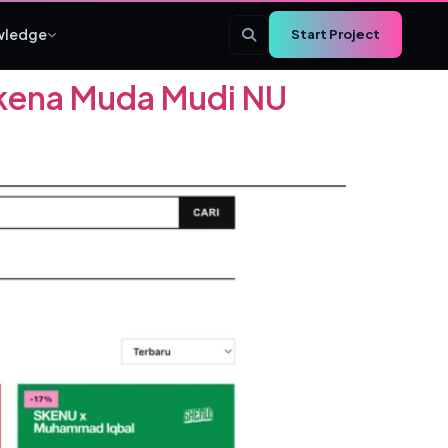
wledge
Start Project
kena Muda Mudi NU