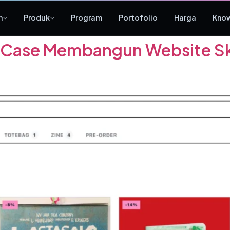
n
Produk
Program
Portofolio
Harga
Kno
y Case Membangun Website S