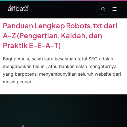
Tag:
robot txt
Panduan Lengkap Robots.txt dari
A-Z (Pengertian, Kaidah, dan
Praktik E-E-A-T)
Bagi pemula, salah satu kesalahan fatal SEO adalah
mengabaikan file ini, atau bahkan salah mengaturnya,
yang berpotensi menyembunyikan seluruh website dari
mesin pencari.