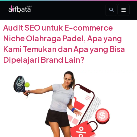
Tag:
kelas seo
Audit SEO untuk E-commerce
Niche Olahraga Padel, Apa yang
Kami Temukan dan Apa yang Bisa
Dipelajari Brand Lain?