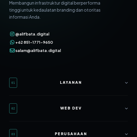
Membangun infrastruktur digital berperforma
tinggi untuk kedaulatan branding dan otoritas
informasi Anda.
@alifbata.digital
+62 851-1771-9650
salam@alifbata.digital
LAYANAN
01
Web Development
WEB DEV
02
SEO Mastery
Branding & Design
Website Rumah Sakit
PERUSAHAAN
03