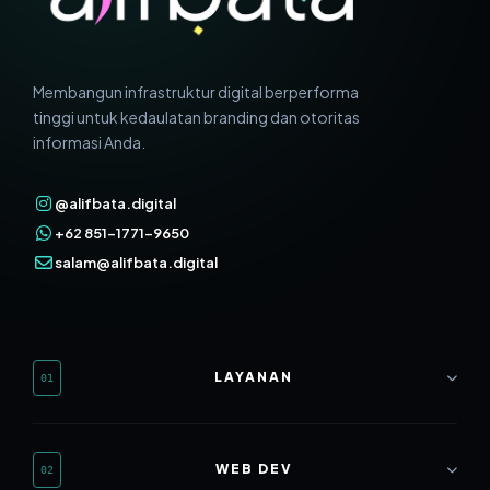
Membangun infrastruktur digital berperforma
tinggi untuk kedaulatan branding dan otoritas
informasi Anda.
@alifbata.digital
+62 851-1771-9650
salam@alifbata.digital
LAYANAN
01
Web Development
WEB DEV
02
SEO Mastery