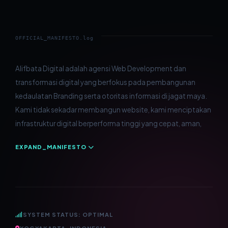
Toko Online
Tentang
Tour & Travel
KnowledgeHub
OFFICIAL_MANIFESTO.log
Resto & Kuliner
Demo
Hotel & Penginapan
Kontak
Alifbata Digital adalah agensi Web Development dan
dan dirancang untuk mendominasi hasil pencarian melalui
transformasi digital yang berfokus pada pembangunan
strategi SEO yang presisi. Sebagai Mitra Strategis bagi
Website & Aplikasi Desa
Program
kedaulatan Branding serta otoritas informasi di jagat maya.
berbagai sektor bisnis dan institusi, kami memastikan setiap
Kebijakan Privasi
Kami tidak sekadar membangun website, kami menciptakan
aset digital yang kami kembangkan menjadi standar baru
infrastruktur digital berperforma tinggi yang cepat, aman,
Syarat & Ketentuan
EXPAND_MANIFESTO
SYSTEM STATUS: OPTIMAL