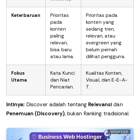
Keterbaruan
Prioritas
Prioritas pada
pada
konten yang
konten
sedang tren,
paling
relevan, atau
relevan,
evergreen
yang
bisa baru
belum pernah
atau lama.
dilihat pengguna.
Fokus
Kata Kunci
Kualitas Konten,
Utama
dan Niat
Visual, dan E-E-A-
Pencarian.
T.
Intinya:
Discover adalah tentang
Relevansi
dan
Penemuan (Discovery)
, bukan Ranking tradisional.
SPONSOR