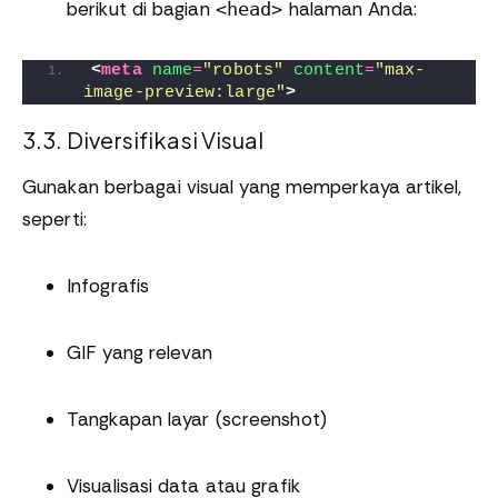
berikut di bagian
halaman Anda:
<head>
<
meta
name
=
"robots"
content
=
"max-
image-preview:large"
>
3.3. Diversifikasi Visual
Gunakan berbagai visual yang memperkaya artikel,
seperti:
Infografis
GIF yang relevan
Tangkapan layar (screenshot)
Visualisasi data atau grafik