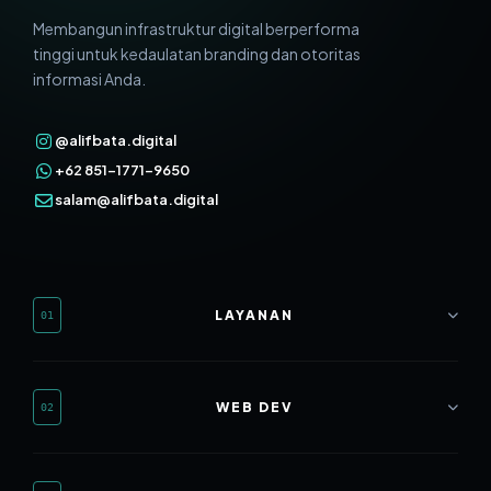
Membangun infrastruktur digital berperforma
tinggi untuk kedaulatan branding dan otoritas
informasi Anda.
@alifbata.digital
+62 851-1771-9650
salam@alifbata.digital
LAYANAN
01
Web Development
WEB DEV
02
SEO Mastery
Branding & Design
Website Rumah Sakit