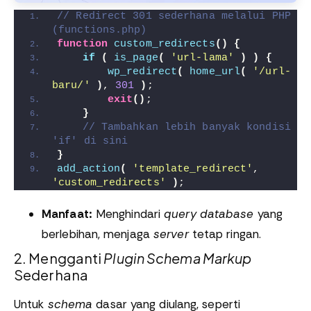
// Redirect 301 sederhana melalui PHP 
(functions.php)
function
custom_redirects
()
{
if
(
is_page
(
'url-lama'
)
)
{
wp_redirect
(
home_url
(
'/url-
baru/'
)
, 
301
)
;
exit
()
;
}
// Tambahkan lebih banyak kondisi 
'if' di sini
}
add_action
(
'template_redirect'
, 
'custom_redirects'
)
;
Manfaat:
Menghindari
query database
yang
berlebihan, menjaga
server
tetap ringan.
2. Mengganti
Plugin
Schema Markup
Sederhana
Untuk
schema
dasar yang diulang, seperti