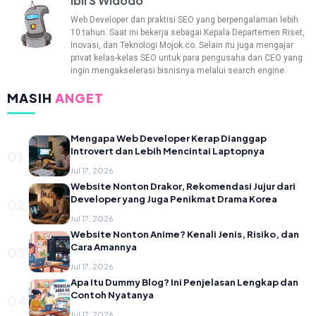
Ibil S Widodo
Web Developer dan praktisi SEO yang berpengalaman lebih
10 tahun. Saat ini bekerja sebagai Kepala Departemen Riset,
Inovasi, dan Teknologi Mojok.co. Selain itu juga mengajar
privat kelas-kelas SEO untuk para pengusaha dan CEO yang
ingin mengakselerasi bisnisnya melalui search engine.
MASIH
ANGET
Mengapa Web Developer Kerap Dianggap
Introvert dan Lebih Mencintai Laptopnya
01
Jul 17, 2026
Website Nonton Drakor, Rekomendasi Jujur dari
Developer yang Juga Penikmat Drama Korea
02
Jul 17, 2026
Website Nonton Anime? Kenali Jenis, Risiko, dan
Cara Amannya
03
Jul 17, 2026
Apa Itu Dummy Blog? Ini Penjelasan Lengkap dan
Contoh Nyatanya
04
Jul 17, 2026