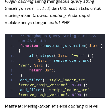
Plugin
caching
sering menghapus
query string
(misalnya
) dari URL aset statis untuk
?ver=1.2.3
meningkatkan
browser caching
. Anda dapat
melakukannya dengan
script
PHP.
// Menghapus Query String dari CSS 
dan JS Statis
function
remove_cssjs_version
(
$src
)
{
if
(
strpos
(
$src,
'ver='
)
)
$src
 = 
remove_query_arg
(
'ver'
, 
$src
)
;
return
$src
;
}
add_filter
(
'style_loader_src'
, 
'remove_cssjs_version'
, 
9999
)
;
add_filter
(
'script_loader_src'
, 
'remove_cssjs_version'
, 
9999
)
;
Manfaat:
Meningkatkan efisiensi
caching
di level