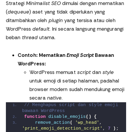
Strategi
Minimalist SEO
dimulai dengan mematikan
(
dequeue
) aset yang tidak diperlukan yang
ditambahkan oleh
plugin
yang tersisa atau oleh
WordPress
default
. Ini secara langsung mengurangi
beban
thread
utama.
Contoh: Mematikan
Emoji Script
Bawaan
WordPress:
WordPress memuat
script
dan
style
untuk emoji di setiap halaman, padahal
browser modern sudah mendukung emoji
secara
native
.
// Menghapus script dan style emoji 
bawaan WordPress
function
disable_emojis
()
{
remove_action
(
'wp_head'
, 
'print_emoji_detection_script'
, 
7
)
;