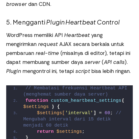
browser
dan CDN.
5. Mengganti
Plugin
Heartbeat Control
WordPress memiliki API
Heartbeat
yang
mengirimkan
request
AJAX secara berkala untuk
pembaruan
real-time
(misalnya di editor), tetapi ini
dapat membuang sumber daya
server
(
API calls
).
Plugin
mengontrol ini, tetapi
script
bisa lebih ringan.
// Membatasi frekuensi Heartbeat API 
(menghemat sumber daya server)
function
custom_heartbeat_settings
(
$settings
)
{
$settings[
'interval'
]
 = 
60
; 
// 
Mengubah interval dari 15 detik 
menjadi 60 detik
return
$settings
;
}