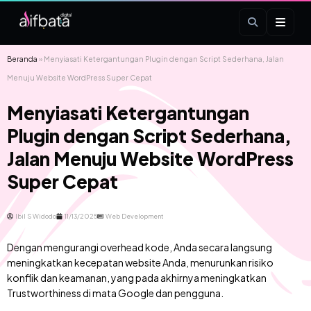
Beranda
»
Menyiasati Ketergantungan Plugin dengan Script Sederhana, Jalan
Menuju Website WordPress Super Cepat
Menyiasati Ketergantungan
Plugin dengan Script Sederhana,
Jalan Menuju Website WordPress
Super Cepat
Ibil S Widodo
11/13/2025
Web Development
Dengan mengurangi overhead kode, Anda secara langsung
meningkatkan kecepatan website Anda, menurunkan risiko
konflik dan keamanan, yang pada akhirnya meningkatkan
Trustworthiness di mata Google dan pengguna.