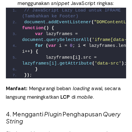
menggunakan
snippet
JavaScript ringkas:
// JavaScript Lazy Load untuk IFRAME 
(Tambahkan ke Footer)
document.addEventListener
(
"DOMContentLoa
function
()
{
var
 lazyframes = 
document.querySelectorAll
(
'iframe[data-s
for
(
var
 i = 
0
; i 
<
 lazyframes.length
i++
)
{
        lazyframes
[
i
]
.src = 
lazyframes[i].getAttribute
(
'data-src'
)
;
}
})
;
Manfaat:
Mengurangi beban
loading
awal, secara
langsung meningkatkan
LCP
di
mobile
.
4. Mengganti
Plugin
Penghapusan
Query
String