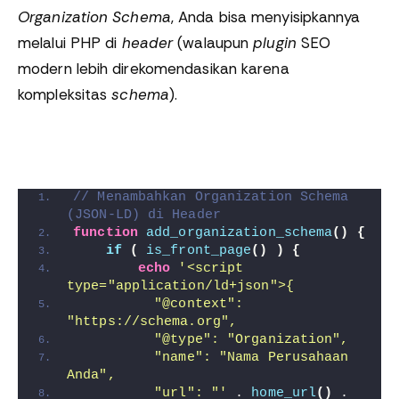
Organization Schema
, Anda bisa menyisipkannya
melalui PHP di
header
(walaupun
plugin
SEO
modern lebih direkomendasikan karena
kompleksitas
schema
).
// Menambahkan Organization Schema 
(JSON-LD) di Header
function
add_organization_schema
()
{
if
(
is_front_page
()
)
{
echo
'<script 
type="application/ld+json">{
          "@context": 
"https://schema.org",
          "@type": "Organization",
          "name": "Nama Perusahaan 
Anda",
          "url": "'
 . 
home_url
()
 . 