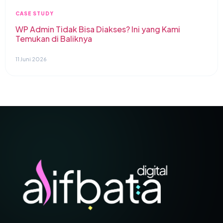
CASE STUDY
WP Admin Tidak Bisa Diakses? Ini yang Kami
Temukan di Baliknya
11 Juni 2026