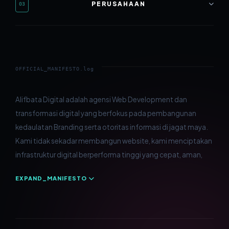
PERUSAHAAN
03
Media Coverage
Company Profile
Toko Online
Tentang
Tour & Travel
KnowledgeHub
OFFICIAL_MANIFESTO.log
Resto & Kuliner
Demo
Hotel & Penginapan
Kontak
Alifbata Digital adalah agensi Web Development dan
dan dirancang untuk mendominasi hasil pencarian melalui
transformasi digital yang berfokus pada pembangunan
strategi SEO yang presisi. Sebagai Mitra Strategis bagi
Website & Aplikasi Desa
Program
kedaulatan Branding serta otoritas informasi di jagat maya.
berbagai sektor bisnis dan institusi, kami memastikan setiap
Kebijakan Privasi
Kami tidak sekadar membangun website, kami menciptakan
aset digital yang kami kembangkan menjadi standar baru
infrastruktur digital berperforma tinggi yang cepat, aman,
Syarat & Ketentuan
EXPAND_MANIFESTO