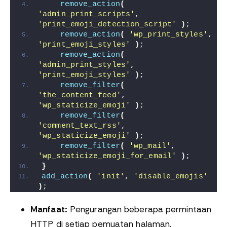
remove_action
(
'admin_print_scripts'
, 
'print_emoji_detection_script'
)
;
remove_action
(
'wp_print_styles'
, 
'print_emoji_styles'
)
;
remove_action
(
'admin_print_styles'
, 
'print_emoji_styles'
)
;
remove_filter
(
'the_content_feed'
, 
'wp_staticize_emoji'
)
;
remove_filter
(
'comment_text_rss'
, 
'wp_staticize_emoji'
)
;
remove_filter
(
'wp_mail'
, 
'wp_staticize_emoji_for_email'
)
;
}
add_action
(
'init'
, 
'disable_emojis'
)
;
Manfaat:
Pengurangan beberapa permintaan
HTTP di setiap pemuatan halaman.