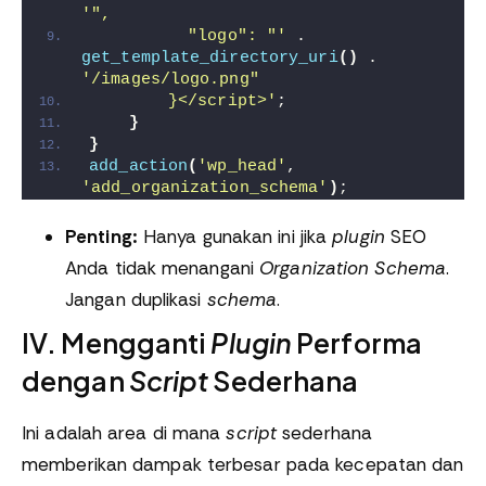
'",
          "logo": "'
 . 
get_template_directory_uri
()
 . 
'/images/logo.png"
        }</script>'
;
}
}
add_action
(
'wp_head'
, 
'add_organization_schema'
)
;
Penting:
Hanya gunakan ini jika
plugin
SEO
Anda tidak menangani
Organization Schema
.
Jangan duplikasi
schema
.
IV. Mengganti
Plugin
Performa
dengan
Script
Sederhana
Ini adalah area di mana
script
sederhana
memberikan dampak terbesar pada kecepatan dan