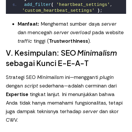
add_filter
(
'heartbeat_settings'
, 
'custom_heartbeat_settings'
)
;
Manfaat:
Menghemat sumber daya
server
dan mencegah
server overload
pada website
traffic
tinggi (
Trustworthiness
).
V. Kesimpulan: SEO
Minimalism
sebagai Kunci E-E-A-T
Strategi SEO
Minimalism
ini—mengganti
plugin
dengan
script
sederhana—adalah cerminan dari
Expertise
tingkat lanjut. Ini menunjukkan bahwa
Anda tidak hanya memahami fungsionalitas, tetapi
juga dampak teknisnya terhadap
server
dan skor
CWV.