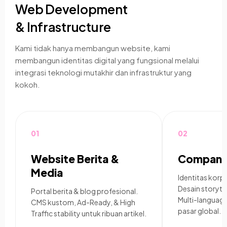
Web Development
& Infrastructure
Kami tidak hanya membangun website, kami
membangun identitas digital yang fungsional melalui
integrasi teknologi mutakhir dan infrastruktur yang
kokoh.
01
02
Website Berita &
Company 
Media
Identitas korpo
Desain storyte
Portal berita & blog profesional.
Multi-languag
CMS kustom, Ad-Ready, & High
pasar global.
Traffic stability untuk ribuan artikel.