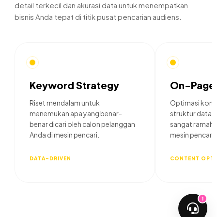
detail terkecil dan akurasi data untuk menempatkan
bisnis Anda tepat di titik pusat pencarian audiens.
Keyword Strategy
On-Page
Riset mendalam untuk
Optimasi kont
menemukan apa yang benar-
struktur data a
benar dicari oleh calon pelanggan
sangat ramah 
Anda di mesin pencari.
mesin pencari.
DATA-DRIVEN
CONTENT OPTI
1