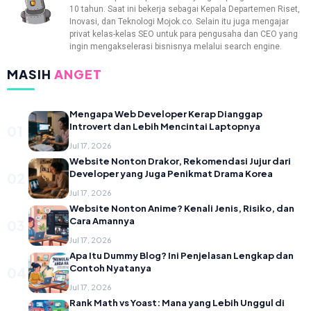
10 tahun. Saat ini bekerja sebagai Kepala Departemen Riset,
Inovasi, dan Teknologi Mojok.co. Selain itu juga mengajar
privat kelas-kelas SEO untuk para pengusaha dan CEO yang
ingin mengakselerasi bisnisnya melalui search engine.
MASIH
ANGET
Mengapa Web Developer Kerap Dianggap
Introvert dan Lebih Mencintai Laptopnya
01
Jul 17, 2026
Website Nonton Drakor, Rekomendasi Jujur dari
Developer yang Juga Penikmat Drama Korea
02
Jul 17, 2026
Website Nonton Anime? Kenali Jenis, Risiko, dan
Cara Amannya
03
Jul 17, 2026
Apa Itu Dummy Blog? Ini Penjelasan Lengkap dan
Contoh Nyatanya
04
Jul 17, 2026
Rank Math vs Yoast: Mana yang Lebih Unggul di