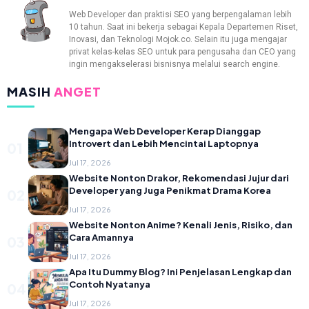
Web Developer dan praktisi SEO yang berpengalaman lebih
10 tahun. Saat ini bekerja sebagai Kepala Departemen Riset,
Inovasi, dan Teknologi Mojok.co. Selain itu juga mengajar
privat kelas-kelas SEO untuk para pengusaha dan CEO yang
ingin mengakselerasi bisnisnya melalui search engine.
MASIH
ANGET
Mengapa Web Developer Kerap Dianggap
Introvert dan Lebih Mencintai Laptopnya
01
Jul 17, 2026
Website Nonton Drakor, Rekomendasi Jujur dari
Developer yang Juga Penikmat Drama Korea
02
Jul 17, 2026
Website Nonton Anime? Kenali Jenis, Risiko, dan
Cara Amannya
03
Jul 17, 2026
Apa Itu Dummy Blog? Ini Penjelasan Lengkap dan
Contoh Nyatanya
04
Jul 17, 2026