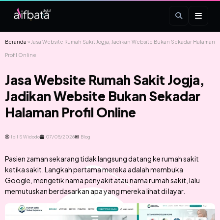
Beranda
»
Jasa Website Rumah Sakit Jogja, Jadikan Website Bukan Sekadar Halaman
Profil Online
Jasa Website Rumah Sakit Jogja,
Jadikan Website Bukan Sekadar
Halaman Profil Online
Ibil S Widodo
07/05/2026
Blog
Pasien zaman sekarang tidak langsung datang ke rumah sakit
ketika sakit. Langkah pertama mereka adalah membuka
Google, mengetik nama penyakit atau nama rumah sakit, lalu
memutuskan berdasarkan apa yang mereka lihat di layar.