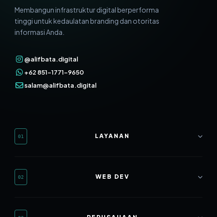
Membangun infrastruktur digital berperforma
tinggi untuk kedaulatan branding dan otoritas
informasi Anda.
@alifbata.digital
+62 851-1771-9650
salam@alifbata.digital
LAYANAN
01
Web Development
WEB DEV
02
SEO Mastery
Branding & Design
Website Rumah Sakit