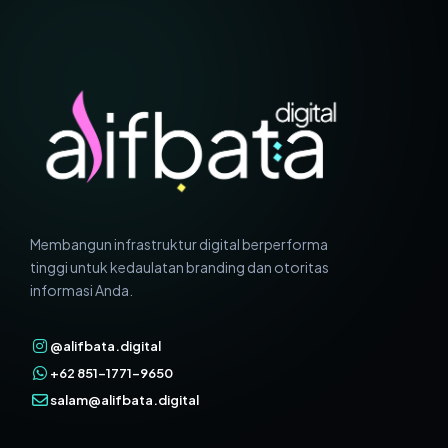
Membangun infrastruktur digital berperforma
tinggi untuk kedaulatan branding dan otoritas
informasi Anda.
@alifbata.digital
+62 851-1771-9650
salam@alifbata.digital